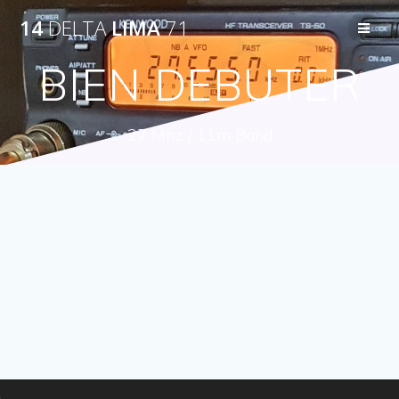
Passer
14
DELTA
LIMA
71
au
contenu
BIEN DEBUTER
27 Mhz / 11m Band